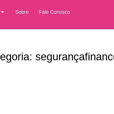
Sobre
Fale Conosco
egoria: segurançafinanc