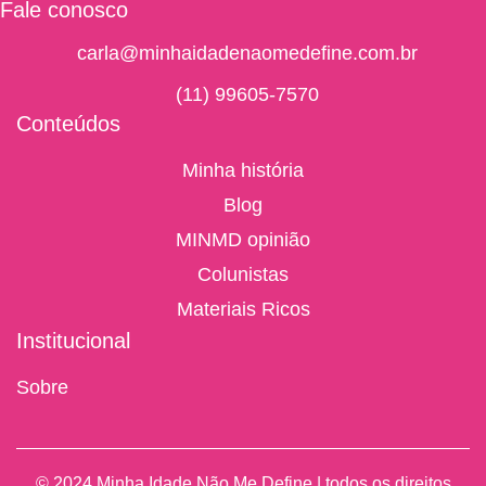
Fale conosco
carla@minhaidadenaomedefine.com.br
(11) 99605-7570
Conteúdos
Minha história
Blog
MINMD opinião
Colunistas
Materiais Ricos
Institucional
Sobre
© 2024 Minha Idade Não Me Define | todos os direitos