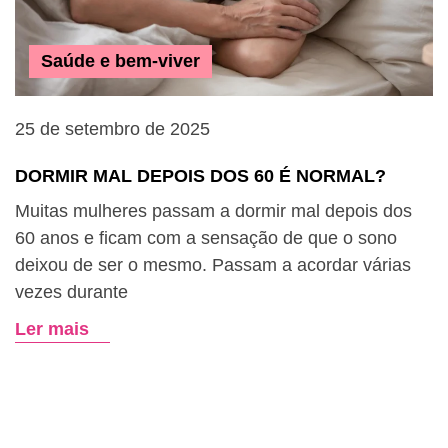
Saúde e bem-viver
25 de setembro de 2025
2
DORMIR MAL DEPOIS DOS 60 É NORMAL?
C
M
Muitas mulheres passam a dormir mal depois dos
60 anos e ficam com a sensação de que o sono
A
deixou de ser o mesmo. Passam a acordar várias
p
vezes durante
e
s
Ler mais
L