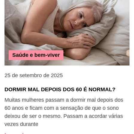
Saúde e bem-viver
25 de setembro de 2025
2
DORMIR MAL DEPOIS DOS 60 É NORMAL?
C
M
Muitas mulheres passam a dormir mal depois dos
60 anos e ficam com a sensação de que o sono
A
deixou de ser o mesmo. Passam a acordar várias
p
vezes durante
e
s