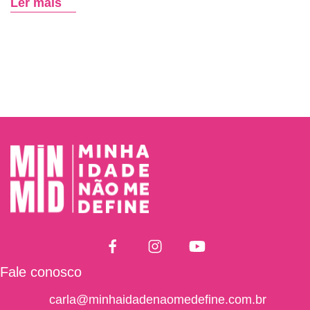
Ler mais
L
Fale conosco
carla@minhaidadenaomedefine.com.br